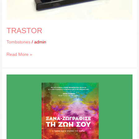
TRASTOR
Tombstones
/
admin
Read More »
YANNIS
MICHAEL