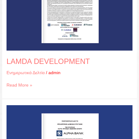
LAMDA DEVELOPMENT
Ενημερωτικά Δελτία
/
admin
Read More »
ALPHA
BANK