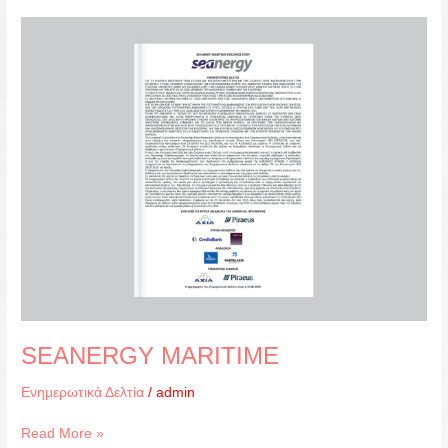
SEANERGY
MARITIME
SEANERGY MARITIME
Ενημερωτικά Δελτία
/
admin
Read More »