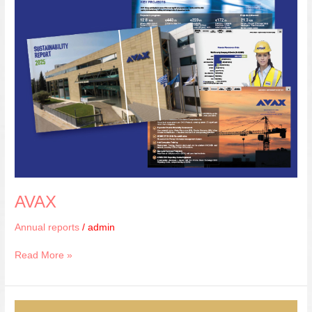
AVAX
Annual reports
/
admin
Read More »
FRANCHISE