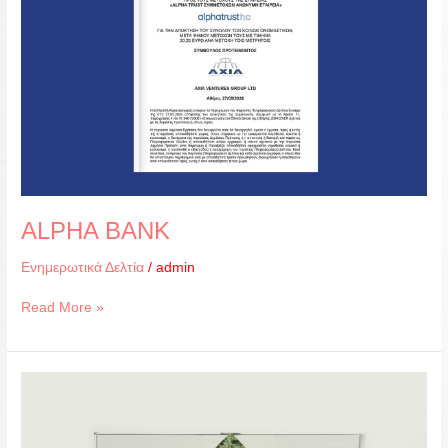
ALPHA BANK
Ενημερωτικά Δελτία
/
admin
Read More »
LAMDA
DEVELOPMENT