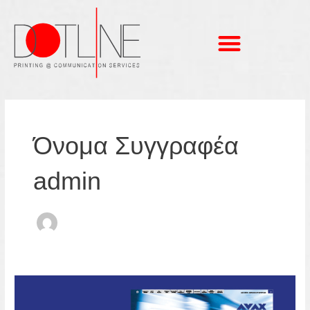
Μετάβαση
στο
περιεχόμενο
Post
pagination
Όνομα Συγγραφέα
admin
AVAX