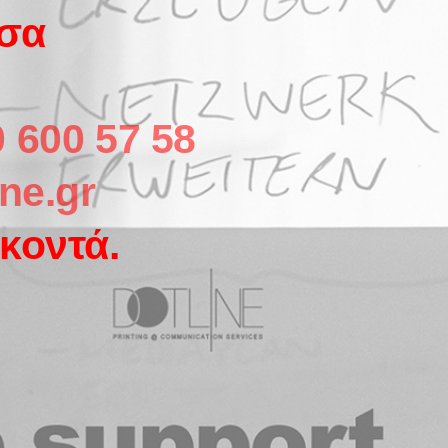
σσα
 600 57 58
ne.gr
κοντά.