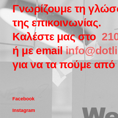
Γνωρίζουμε τη γλώ
της επικοινωνίας.
Καλέστε μας στο
210
ή με email
info@dotli
για να τα πούμε από 
Facebook
Instagram