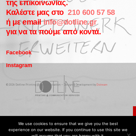
της επικοινωνίας.
Καλέστε μας στο
210 600 57 58
ή με email
info@dotline.gr
για να τα πούμε από κοντά.
Facebook
Instagram
© 2026 Dotline Printing @ Communication – Design & Development by
Dstream
We use cookies to ensure that we give you the best
experience on our website. If you continue to use this site we
will assume that you are happy with it.