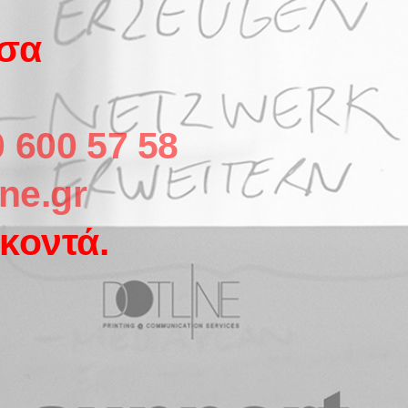
σσα
 600 57 58
ne.gr
κοντά.