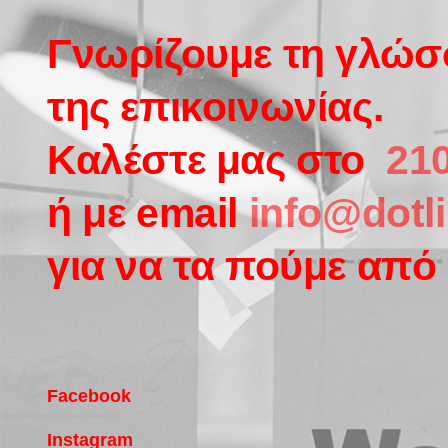
Γνωρίζουμε τη γλώ
της επικοινωνίας.
Καλέστε μας στο
210
ή με email
info@dotli
για να τα πούμε από 
Facebook
Instagram