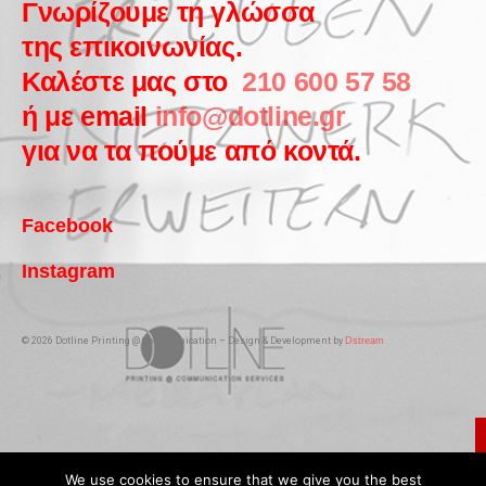
Γνωρίζουμε τη γλώσσα
της επικοινωνίας.
Καλέστε μας στο
210 600 57 58
ή με email
info@dotline.gr
για να τα πούμε από κοντά.
Facebook
Instagram
© 2026 Dotline Printing @ Communication – Design & Development by
Dstream
We use cookies to ensure that we give you the best