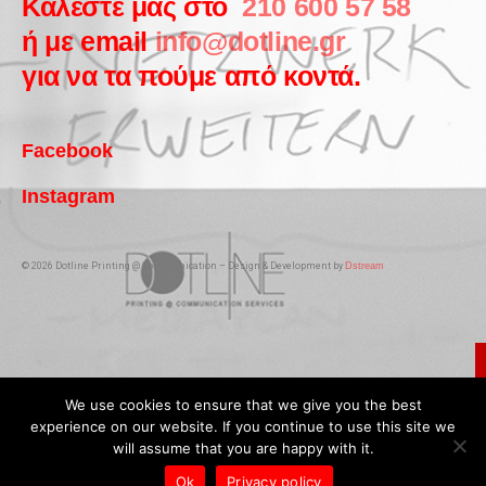
Καλέστε μας στο
210 600 57 58
ή με email
info@dotline.gr
για να τα πούμε από κοντά.
Facebook
Instagram
© 2026 Dotline Printing @ Communication – Design & Development by
Dstream
We use cookies to ensure that we give you the best
experience on our website. If you continue to use this site we
will assume that you are happy with it.
Ok
Privacy policy