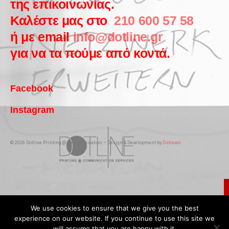
της επικοινωνίας.
Καλέστε μας στο
210 600 57 58
ή με email
info@dotline.gr
για να τα πούμε από κοντά.
Facebook
Instagram
© 2026 Dotline Printing @ Communication – Design & Development by
Dstream
We use cookies to ensure that we give you the best
experience on our website. If you continue to use this site we
will assume that you are happy with it.