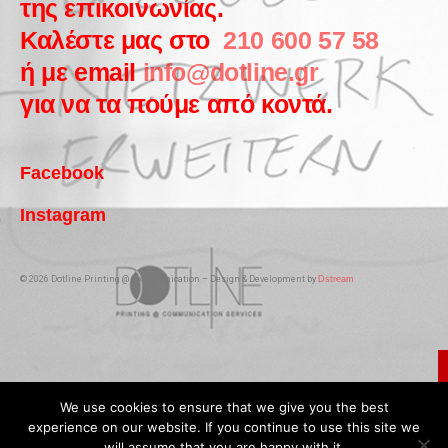
της επικοινωνίας.
Καλέστε μας στο
210 600 57 58
ή με email
info@dotline.gr
για να τα πούμε από κοντά.
Facebook
Instagram
© 2026 Dotline Printing @ Communication – Design & Development by
Dstream
We use cookies to ensure that we give you the best
experience on our website. If you continue to use this site we
will assume that you are happy with it.