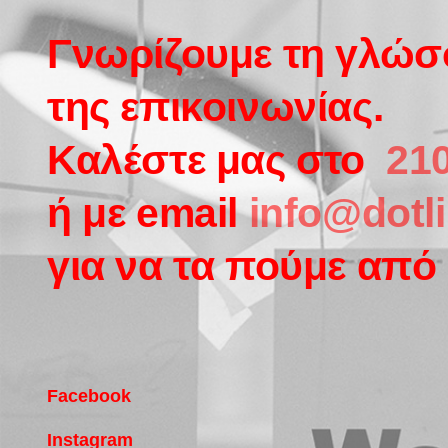
Γνωρίζουμε τη γλώ
της επικοινωνίας.
Καλέστε μας στο
210
ή με email
info@dotli
για να τα πούμε από 
Facebook
Instagram