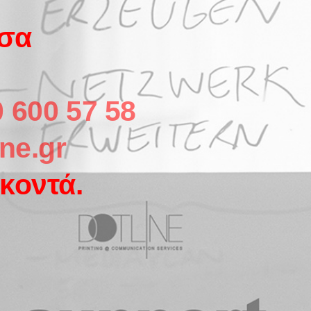
σσα
 600 57 58
ne.gr
κοντά.