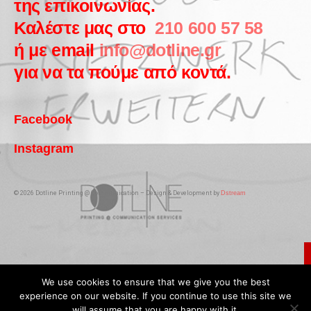
της επικοινωνίας.
Καλέστε μας στο
210 600 57 58
ή με email
info@dotline.gr
για να τα πούμε από κοντά.
Facebook
Instagram
© 2026 Dotline Printing @ Communication – Design & Development by
Dstream
We use cookies to ensure that we give you the best
experience on our website. If you continue to use this site we
will assume that you are happy with it.