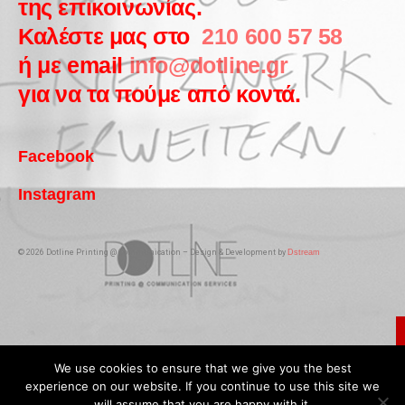
της επικοινωνίας.
Καλέστε μας στο
210 600 57 58
ή με email
info@dotline.gr
για να τα πούμε από κοντά.
Facebook
Instagram
© 2026 Dotline Printing @ Communication – Design & Development by
Dstream
We use cookies to ensure that we give you the best
experience on our website. If you continue to use this site we
will assume that you are happy with it.