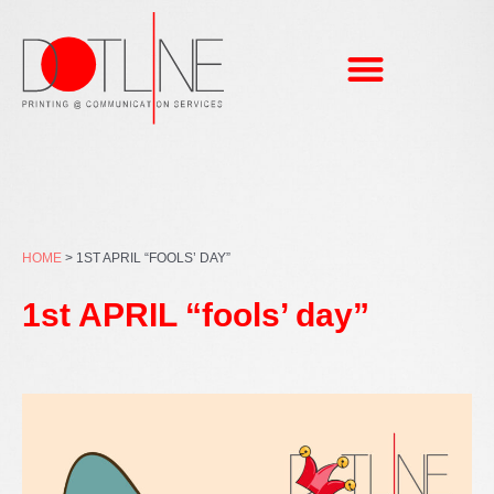
Μετάβαση
στο
περιεχόμενο
HOME
>
1ST APRIL “FOOLS’ DAY”
1st APRIL “fools’ day”